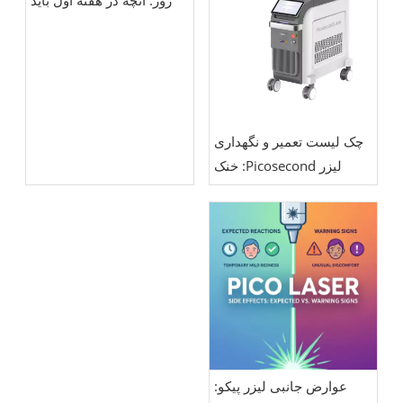
روز: آنچه در هفته اول باید
انتظار داشت
چک لیست تعمیر و نگهداری
لیزر Picosecond: خنک
کننده، کالیبراسیون انرژی،
اپتیک و مراقبت از هندپیس
عوارض جانبی لیزر پیکو: