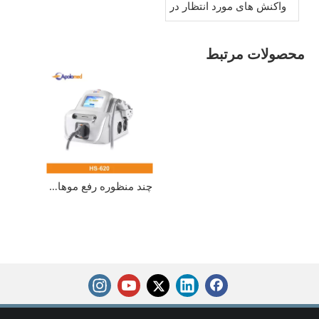
واکنش های مورد انتظار در
مقابل علائم هشدار دهنده
محصولات مرتبط
چند منظوره رفع موهای زائد پوست جوانسازی ipl دستگاه دائمی رفع موهای زائد ipl دستگاه IPL