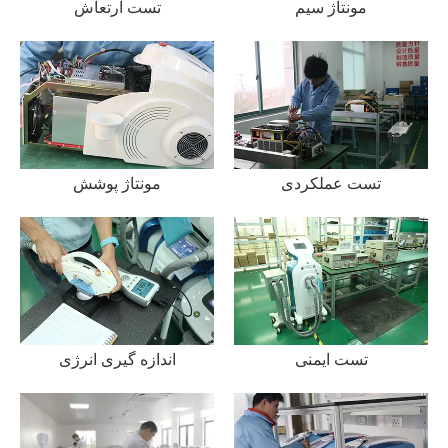
مونتاژ سیم
تست ارتعاش
تست عملکردی
مونتاژ پوشش
تست ایمنی
اندازه گیری انرژی