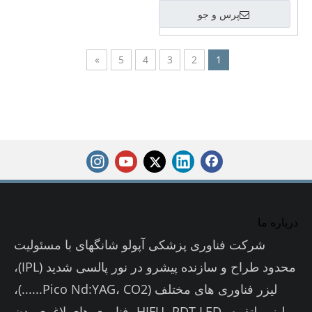
پرس و جو
»
5
4
3
2
1
درباره ما
شرکت فناوری پزشکی آپولو شانگهای با مسئولیت
محدود طراح و سازنده پیشرو در نور پالسی شدید (IPL)،
لیزر فناوری های مختلف (Pico Nd:YAG، CO2......)،
لیزر پلتفرم، HIFU، PDT LED، فناوری های لاغری بدن