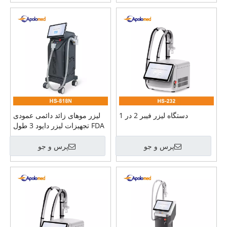
دستگاه لیزر فیبر 2 در 1
لیزر موهای زائد دائمی عمودی
FDA تجهیزات لیزر دایود 3 طول
موج را تایید کرده است
پرس و جو
پرس و جو