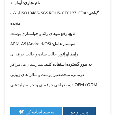
نام تجاری
: آپولومد
گواهی
: ISO13485، SGS ROHS، CE0197، FDA ایالات
متحده
تابع
: رفع موهای زائد و جوانسازی پوست
سیستم عامل
: ARM-A9 (Android/OS)
رابط اپراتور
: حالت ساده و حالت حرفه ای
به طور گسترده استفاده کنید
: بیمارستان ها، مراکز
درمانی، متخصصین پوست و سالن های زیبایی
OEM / ODM
: تیم طراحی حرفه ای و تجربه تولید غنی
پرس و جو
به سبد اضافه کن