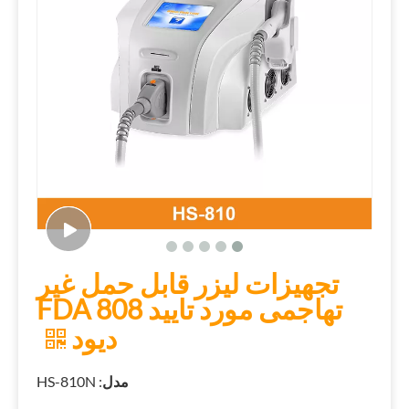
تجهیزات لیزر قابل حمل غیر
تهاجمی مورد تایید FDA 808
دیود
مدل
: HS-810N