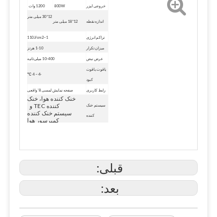
خروجی لیزر
800W
1200 وات
12*30 میلی متر
اندازه نقطه
12*18 میلی متر
تراکم انرژی
1~110J/cm2
میزان تکرار
1-10 هرتز
عرض نبض
10-400 میلی‌ثانیه
یاقوت یاقوت
-4 ~ 4 ℃
کبود
رابط کاربری
صفحه نمایش لمسی 8' واقعی
خنک کننده هوا، خنک
کننده TEC و
سیستم خنک
سیستم خنک کننده
کننده
کمپرسور هوا
منبع تغذیه
AC 120 ~ 240 ولت، 50/60 هرتز
بعد
60*38*48 سانتی‌متر (طول*غ*ط)
وزن
35 کیلوگرم
قبلی:
بعد: