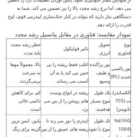
می دهد، اما نرخ رشد مجدد بالا را نیز تضمین می کند. شما به
دستگاهی نیاز دارید که بتواند در کنار خنک‌سازی اپیدرمی قوی، اوج
قدرت را ارائه دهد.
نمودار مقایسه: فناوری در مقابل پتانسیل رشد مجدد
نوع
تحویل
خطر رشد مجدد
تاثیر فولیکول
فناوری
انرژی
بلند مدت
نور پراکنده
اغلب فقط ریشه را بی
بالا. معمولاً موها
نور پالسی
و طیف
حس می کند یا به آن
به سرعت
شدید (IPL)
وسیع.
آسیب می رساند.
برمی‌گردند.
الکساندرای
تک طول
ریشه در انواع پوست
کم. برای کاهش
ت (755
موج بسیار
های روشن را از بین می
دائمی عالی
نانومتر)
هدفمند.
برد.
است.
Nd:YAG
تک طول
اپیدرم را دور می زند تا
پایین. ایمن ترین
(1064
موج با نفوذ
ریشه های عمیق را از بین
گزینه برای رنگ