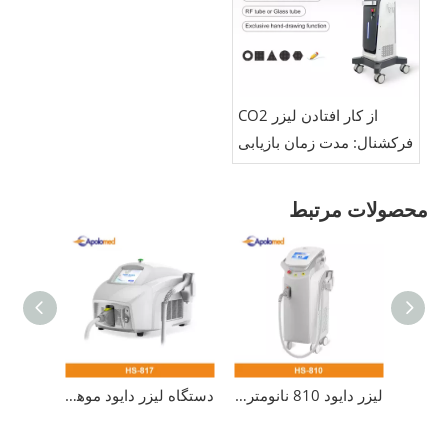
از کار افتادن لیزر CO2
فرکشنال: مدت زمان بازیابی
چقدر است؟
محصولات مرتبط
لیزر فرکشنال موهای زائد نانومتری اربیوم گلس
لیزر دایود 810 نانومتری عمودی برای از بین بردن موهای زائد پوست
دستگاه لیزر دایود موهای زائد CE 808nm