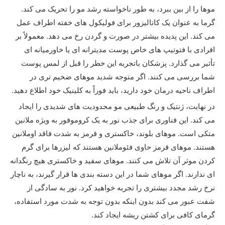
موها را از بین ببرد، به طور ناخواسته رشد مو را تحریک می کند.
گرما به عنوان یک کاتالیزور برای فولیکول های خفته اطراف عمل
می کند. این پدیده بیشتر در صورت و گردن رخ می دهد. معمولاً بر
افرادی با فتوتیپ های خاص پوست مدیترانه ای یا خاورمیانه ای
تأثیر می گذارد. پزشکان باتجربه این خطر را قبل از لمس پوست
شما بررسی می کنند. اگر متوجه شدید موهای ضخیم تری در
اطراف ناحیه درمان خود دارید، باید فوراً به کلینیک خود اطلاع دهید.
در نهایت، ژنتیک و رنگ طبیعی مو محدودیت های شدیدی را ایجاد
می کند. این فناوری برای جذب نور به یک کروموفور به ویژه ملانین
متکی است. موهای بلوند، خاکستری و قرمز به شدت فاقد اوملانین
هستند. موهای قرمز حاوی فئوملانین هستند که لیزرها برای گرم
کردن موثر آن تلاش می کنند. موهای سفید و خاکستری هیچ رنگدانه
ای ندارند. اگر موهای شما در این دسته بندی ها قرار گیرند، به ناچار
نرخ رشد مجدد بیشتری را تجربه خواهید کرد. نور به سادگی از
شفت عبور می کند بدون اینکه بدون توجه به شدت مورد استفاده،
گرمای کافی برای کشتن ریشه ایجاد کند.