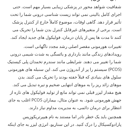
شفافیت شواهد محور در پزشکی زیبایی بسیار مهم است. حتی
اجرای کامل بالینی نمی تواند زیست شناسی درونی شما را تحت
تأثیر قرار دهد. گاهی اوقات، موضوع کاملاً خارج از کنترل پزشک
است. برخی از متغیرهای غیرقابل کنترل بدن شما را تحریک می
کنند تا مدت ها پس از پایان درمان، فولیکول های جدید ایجاد کند.
تغییرات هورمونی مقصر اصلی رشد مجدد ناگهانی است.
رویدادهای زندگی مانند بارداری و یائسگی به شدت شیمی درونی
شما را تغییر می دهند. شرایطی مانند سندرم تخمدان پلی کیستیک
(PCOS) سیستم را پر از آندروژن می کند. این سنبله های هورمونی
سلول های بنیادی که قبلاً خفته بودند را تحریک می کنند. بدن
موهای زائد ریز را به موهای انتهایی ضخیم و تیره تبدیل می کند.
هیچ مقدار لیزر قبلی نمی تواند مانع از تولید فولیکول های تازه از
جهش هورمونی شود. به عنوان مثال، بیماران PCOS اغلب به جای
انتظار برای درمان دائمی، به مدیریت مداوم نیاز دارند.
همچنین باید یک خطر نادر اما مستند به نام هیپرتریکوزیس
پارادوکسیکال را درک کنید. در این سناریو، انرژی لیزر به جای اینکه