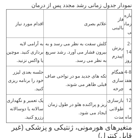
نمودار جدول زمانی رشد مجدد پس از درمان
بازه
فاز
زمان
علائم بصری
اقدام مورد نیاز
بالینی
ی
2-
کلش سفت به نظر می رسد و به
به آرامی لایه
ریزش
14
بیرون فشار می آورد. رشد سریع
برداری کنید. موچین
اپیدرم
روز
به نظر می رسد.
یا واکس نزنید.
4-8
همگام
جلسه بعدی لیزر
تکه های جدید مو در نواحی صاف
هفت
سازی
خود را برنامه ریزی
قبلی ظاهر می شوند.
ه
چرخه
کنید.
12
بازسازی
یک تعمیر و نگهداری
ریز و پراکنده هلو در طول زمان
+
طولانی
سالانه یا دوسالانه
ایجاد می شود.
ماه
مدت
رزرو کنید.
متغیرهای هورمونی، ژنتیکی و پزشکی (غیر
قابل کنترل)