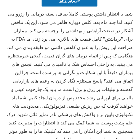
پرس و جو
شما با انتظار داشتن پوستی کاملا صاف، بسته درمانی را رزرو می
کنید، اما چند ماه بعد، کلش دوباره ظاهر می شود. این یک تناقض
آشکار در صنعت آرایشی و بهداشتی را برجسته می کند. بیماران
برای "برداشتن" کامل قیمت های بالاتری می پردازند، اما FDA به
صراحت این روش را به عنوان کاهش دائمی مو طبقه بندی می کند.
هنگامی که پس از اتمام درمان های گران قیمت، گیجی غیرمنتظره
می بینید، به راحتی احساس شک یا ناامیدی می کنید. انجمن های
بیماران دقیقاً با این شکایات و نگرانی ها پر شده است. چرا این
اتفاق می افتد؟ پاسخ مستلزم نگاه کردن به وعده های بازاریابی
گذشته و تبلیغات پر زرق و برق است. ما باید یک چارچوب عینی و
بالینی برای ارزیابی رشد مجدد پس از درمان ایجاد کنیم. شما یاد
خواهید گرفت که بین ریزش طبیعی فیزیولوژیکی، محدودیت های
تکنولوژی پایین تر و واکنش های پزشکی نادر تمایز قائل شوید. درک
علم پشت پوست به شما کمک می کند تا انتظارات را مدیریت کنید.
همچنین به شما این امکان را می دهد که کلینیک ها را به طور موثر