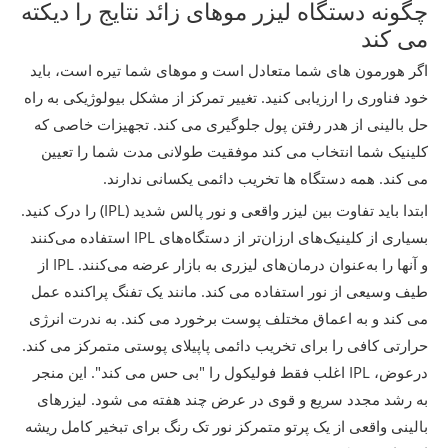
چگونه دستگاه لیزر موهای زائد نتایج را دیکته
می کند
اگر هورمون های شما متعادل است و موهای شما تیره است، باید
خود فناوری را ارزیابی کنید. تغییر تمرکز از مشکل بیولوژیکی به راه
حل بالینی از هدر رفتن پول جلوگیری می کند. تجهیزات خاصی که
کلینیک شما انتخاب می کند موفقیت طولانی مدت شما را تعیین
می کند. همه دستگاه ها تخریب دائمی یکسانی ندارند.
ابتدا باید تفاوت بین لیزر واقعی و نور پالس شدید (IPL) را درک کنید.
بسیاری از کلینیک‌های ارزان‌تر از دستگاه‌های IPL استفاده می‌کنند
و آنها را به‌عنوان درمان‌های لیزری به بازار عرضه می‌کنند. IPL از
طیف وسیعی از نور استفاده می کند. مانند یک تفنگ پراکنده عمل
می کند و به اعماق مختلف پوست برخورد می کند. به ندرت انرژی
حرارتی کافی را برای تخریب دائمی پاپیلای پوستی متمرکز می کند.
درعوض، IPL اغلب فقط فولیکول را "بی حس می کند". این منجر
به رشد مجدد سریع و قوی در عرض چند هفته می شود. لیزرهای
بالینی واقعی از یک پرتو متمرکز نور تک رنگ برای تبخیر کامل ریشه