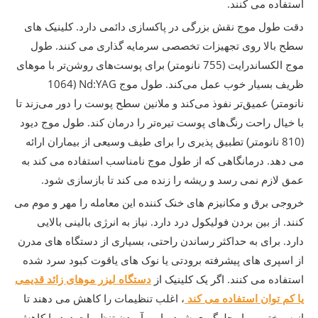
استفاده می کنند.
دقت طول موج نقش بزرگی در پاکسازی دائمی دارد. کلینیک های
سطح بالا روی تجهیزات تخصصی سرمایه گذاری می کنند. طول
موج الکساندرایت (755 نانومتر) برای پوست‌های روشن‌تر با موهای
ظریف بسیار خوب عمل می‌کند. طول موج Nd:YAG (1064
نانومتر) عمیق‌تر نفوذ می‌کند و ملانین سطح پوست را دور می‌زند تا
با خیال راحت رنگ‌های پوست تیره‌تر را درمان کند. طول موج دیود
(810 نانومتر) تطبیق پذیری را برای طیف وسیعی از بیماران ارائه
می دهد. درمانگاهی که از طول موج نامناسب استفاده می کند به
عمق لازم نمی رسد و ریشه را زنده می کند تا بازسازی شود.
خروجی برق و مکانیزم های خنک کننده این معامله را مهر و موم می
کنند. از بین بردن فولیکول درد دارد. نیاز به انرژی بالینی بالایی
دارد. برای به حداکثر رساندن راحتی، بسیاری از دستگاه های مدرن
از اسپری های پیشرفته برودتی یا نوک های یاقوت کبود سرد شده
استفاده می کنند. اگر یک کلینیک از
دستگاه لیزر موهای زائد قدیمی
یا کم توان استفاده می کند
، اغلب تنظیمات را کاهش می دهند تا
از سوختن بیمار جلوگیری شود. پایین آوردن تنظیمات درد را کاهش