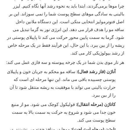
چرا موها برمی‌گردند، ابتدا باید به نحوه رشد آنها نگاه کنیم. لیزر
بالینی به سادگی موهای سطح پوست شما را نمی سوزاند. این بر
اصل فتوترمولیز انتخابی متکی است. این دستگاه ملانین داخل
ساقه مو را هدف قرار می دهد. این انرژی نور به گرما تبدیل می
شود. گرما به سمت پایین محور حرکت می کند تا پاپیلای پوستی در
ریشه را از بین ببرد. با این حال، این فرآیند فقط در یک مرحله خاص
از رشد بیولوژیکی کار می کند.
هر تار موی بدن شما در یک چرخه پیوسته و سه فازی عمل می کند:
آناژن (فاز رشد فعال):
ساقه مو محکم به جریان خون و پاپیلای
پوستی چسبیده باقی می ماند. این تنها مرحله ای است که
حرارت بالینی می تواند با موفقیت به ریشه منتقل شود تا آن
را از بین ببرد.
کاتاژن (مرحله انتقال):
فولیکول کوچک می شود. مو از منبع
خون جدا می شود و شروع به حرکت به سمت بالا به سمت
سطح پوست می کند.
تلوژن (مرحله استراحت):
موها در منافذ خفته می نشینند. در