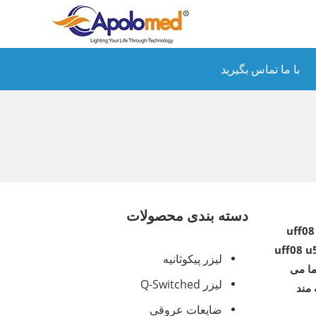
با ما تماس بگیرید
دسته بندی محصولات
uff08
uff08 u
لیزر پیکوثانیه
ما می
لیزر Q-Switched
 مند
ضایعات عروقی