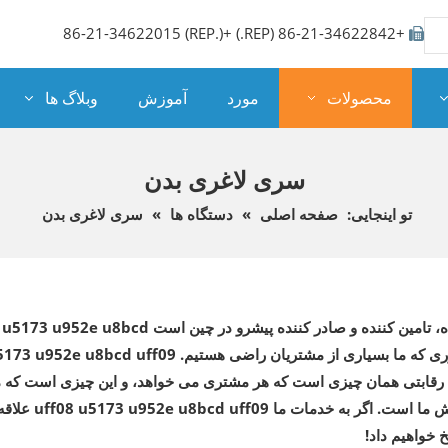
+86-21-34622842 (REP.) +86-21-34622015 (REP.)

محصولات
مورد
آموزش
وبلاگ ها
سری لاغری بدن
تو اینجایی:
صفحه اصلی
»
دستگاه ها
»
سری لاغری بدن
ه، تامین کننده و صادر کننده پیشرو در چین است
 u5173 u952e u8bcd
ری که ما بسیاری از مشتریان راضی هستیم.
5173 u952e u8bcd uff09
یمت رقابتی همان چیزی است که هر مشتری می خواهد، و این چیزی است که 
وش ما است. اگر به خدمات ما
uff08 u5173 u952e u8bcd uff09
علاقه
 خواهیم داد!