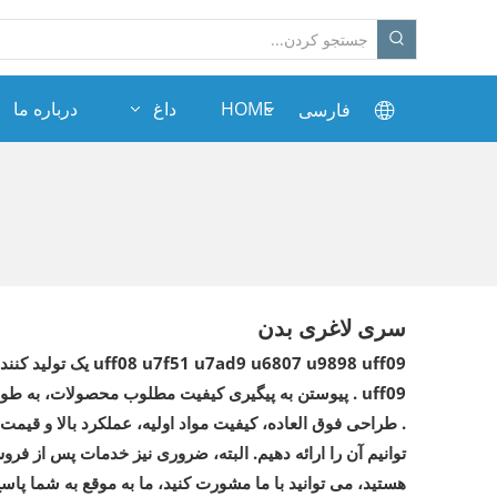
HOME
داغ
درباره ما
فارسی
سری لاغری بدن
uff08 u7f51 u7ad9 u6807 u9898 uff09
یک تولید کنند
uff09
. پیوستن به پیگیری کیفیت مطلوب محصولات، به طو
. طراحی فوق العاده، کیفیت مواد اولیه، عملکرد بالا و ق
توانیم آن را ارائه دهیم. البته، ضروری نیز خدمات پس از فر
هستید، می توانید با ما مشورت کنید، ما به موقع به شما پاسخ