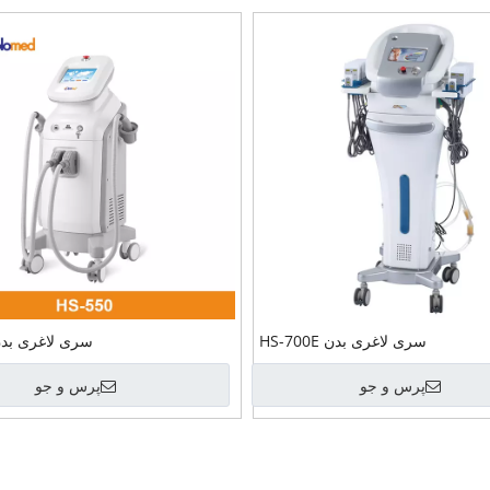
سری لاغری بدن HS-700E
سری لاغری بدن -550
پرس و جو
پرس و جو