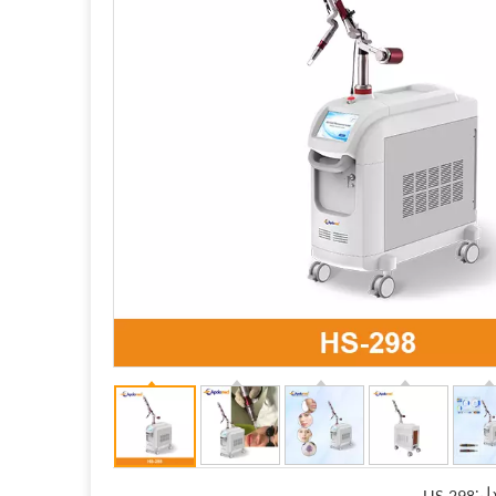
ل:
HS-298