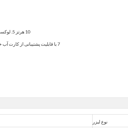
10 هرتز 5. لوکسی 9.7' صفحه نمایش لمسی رنگ واقعی با رنگ واقعی
7 با قابلیت پشتیبانی از کارت آب خنک چند زبانه و عملکرد پشتیبانی از USBCo چند زبانه
نوع لیزر