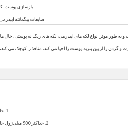
بازسازی پوست: کا
ضایعات پیگمانته اپیدرمی و پوستی: خال OTA، آ
Pi می تواند به سرعت و به طور موثر انواع لکه های اپیدرمی، لکه های رنگدانه پوستی
 و گردن را از بین ببرید. پوست را احیا می کند، منافذ را کوچک می کند
1. حالت بالای تخت برای درمان پاک کردن خالکوبی با لیزر
2. حداکثر 500 میلی‌ژول حالت دویدن رایگان برای جوان‌سازی پوست با لیزر یاگ