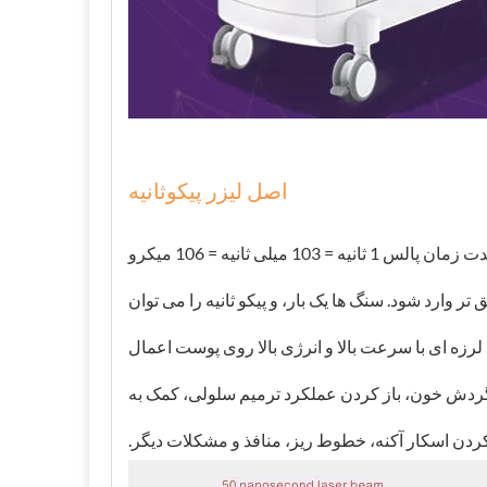
اصل لیزر پیکوثانیه
پیکو ثانیه نوعی پوست لیزری است، متفاوت از لیزر سنتی این است که مدت زمان پالس می تواند به سطح پیکو ثانیه برسد، مدت زمان پالس 1 ثانیه = 103 میلی ثانیه = 106 میکرو
ستی عمیق تر وارد شود. سنگ ها یک بار، و پیکو ثانیه را می توان
لرزه ای با سرعت بالا و انرژی بالا روی پوست اعمال
 کند. تحریک بازسازی کلاژن، تسریع گردش خون، باز کردن عملکرد ترمیم سلولی، کمک به
کردن اسکار آکنه، خطوط ریز، منافذ و مشکلات دیگر.