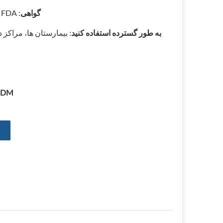
گواهی
: ISO 13485، SGS ROHS، CE 0197، FDA ایالات متحده
به طور گسترده استفاده کنید
: بیمارستان ها، مراکز 
ODM