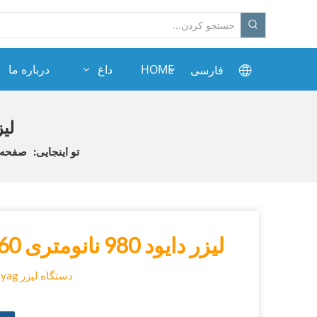
HOME
داغ
درباره ما
فارسی
لیزر دایو
تو اینجایی:
صفحه 
لیزر دایود 980 نانومتری 60 واتی قابل حمل چروک
دستگاه لیزر Nd yag در دستگاه های برش لیزری با تاییدیه CE پزشکی