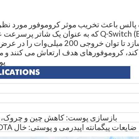
پالس باعث تخریب موثر کروموفور مورد نظر مان
می شود.سوئیچ الکترواپتیک (EO) Q-Switch که به عنوا
 کند، کروموفورهای هدف ارتعاش می کنند و م
پو
بازسازی پوست: کاهش چین و چروک، ک
ضایعات پیگمانته اپیدرمی و پوستی: خال OTA، آسیب خورشید، ملاسما و غیره.